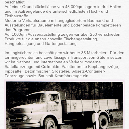
beschäftigt.
Auf einer Grundstücksfläche von 45.000qm lagern in drei Hallen
und im Außengelände die unterschiedlichsten Hoch- und
Tiefbaustoffe.
Moderne Verkaufsräume mit angegliedertem Baumarkt und
Ausstellungen für Bauelemente und Bodenbeläge komplettieren
das Programm.
Auf 1000qm Aussenaustellung zeigen wir über 250 verschieden
Produkte für die anspruchsvolle Flächengestaltung,
Hangbefestigung und Gartengestaltung.
Im Logisticbereich beschäftigen wir heute 35 Mitarbeiter . Für den
termingerechten und zuverlässigen Transport von Gütern setzen
wir im National und Internationalen Verkehr moderne
Sattelfahrzeuge mit Coilmulde, Palettenbreite Kipphängerzüge,
Kippsattel, Betonmischer, Silosteller, Absetz-Container-
Fahrzeuge sowie Baustoff-Kranfahrzeuge ein.